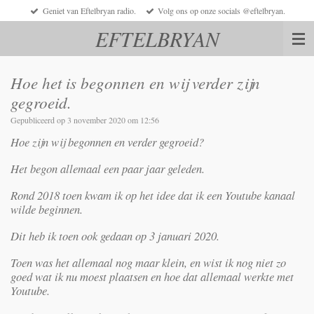
Geniet van Eftelbryan radio.
Volg ons op onze socials @eftelbryan.
Ga
direct
EFTELBRYAN
naar
de
hoofdinhoud
Hoe het is begonnen en wij verder zijn
gegroeid.
Gepubliceerd op 3 november 2020 om 12:56
Hoe zijn wij begonnen en verder gegroeid?
Het begon allemaal een paar jaar geleden.
Rond 2018 toen kwam ik op het idee dat ik een Youtube kanaal
wilde beginnen.
Dit heb ik toen ook gedaan op 3 januari 2020.
Toen was het allemaal nog maar klein, en wist ik nog niet zo
goed wat ik nu moest plaatsen en hoe dat allemaal werkte met
Youtube.