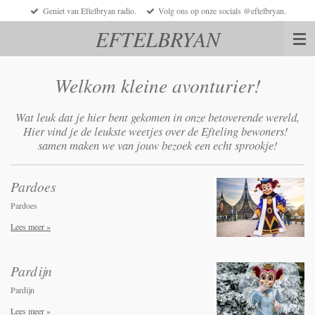
Geniet van Eftelbryan radio.
Volg ons op onze socials @eftelbryan.
Ga
direct
EFTELBRYAN
naar
de
hoofdinhoud
Welkom kleine avonturier!
Wat leuk dat je hier bent gekomen in onze betoverende wereld,
Hier vind je de leukste weetjes over de Efteling bewoners!
samen maken we van jouw bezoek een echt sprookje!
Pardoes
Pardoes
Lees meer »
Pardijn
Pardijn
Lees meer »