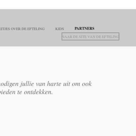
PARTNERS
EITJES OVER DE EFTELING
KIDS
NAAR DE SITE VAN DE EFTELING
digen jullie van harte uit om ook
bieden te ontdekken.