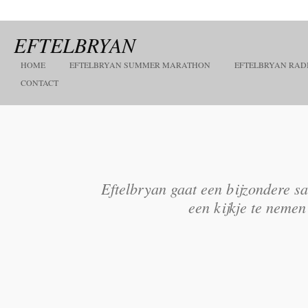
Ga
direct
EFTELBRYAN
naar
de
hoofdinhoud
HOME
EFTELBRYAN SUMMER MARATHON
EFTELBRYAN RAD
CONTACT
Eftelbryan gaat een bijzondere s
een kijkje te nemen